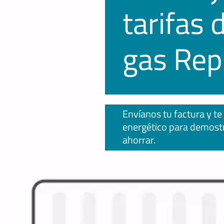
tarifas 
gas Rep
Envíanos tu factura y t
energético para demost
ahorrar.