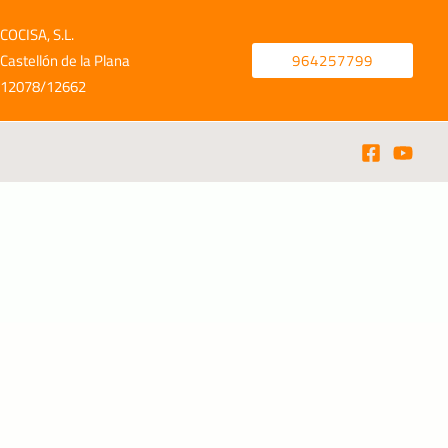
COCISA, S.L.
Castellón de la Plana
964257799
12078/12662