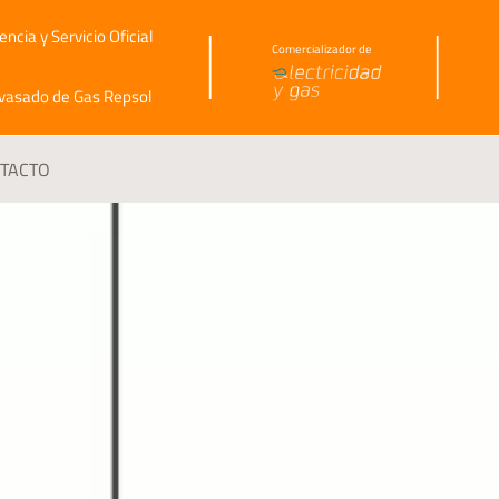
ncia y Servicio Oficial
Comercializador de
vasado d
e Gas Repsol
TACTO