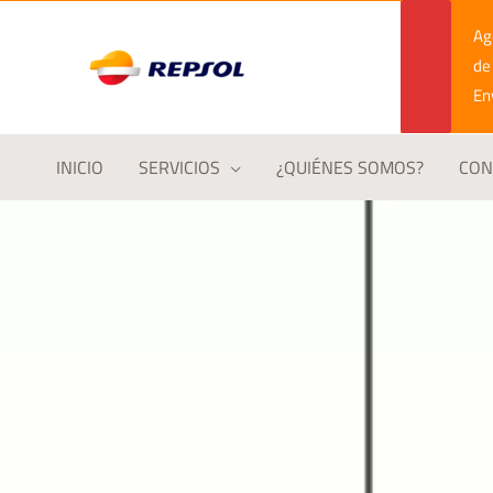
Ir
Age
al
de
contenido
En
INICIO
SERVICIOS
¿QUIÉNES SOMOS?
CON